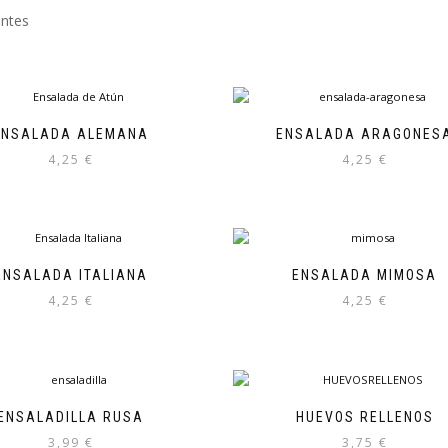
antes
ENSALADA ALEMANA
ENSALADA ARAGONES
4,25
€
4,25
€
ENSALADA ITALIANA
ENSALADA MIMOSA
4,25
€
4,25
€
ENSALADILLA RUSA
HUEVOS RELLENOS
3,99
€
3,75
€