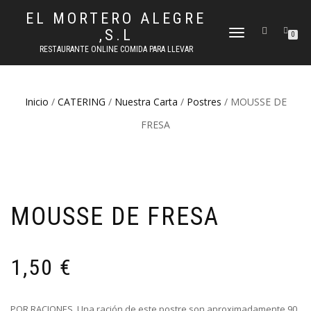
EL MORTERO ALEGRE
,S.L
CAMBIAR
0
NAVEGACIÓN
RESTAURANTE ONLINE COMIDA PARA LLEVAR
Inicio
/
CATERING
/
Nuestra Carta
/
Postres
/ MOUSSE DE
FRESA
MOUSSE DE FRESA
1,50
€
POR RACIONES. Una ración de este postre son aproximadamente 90