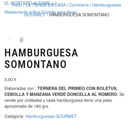
EL MORTERO ALEGRE ,s.l
Inicio
/
LA TIENDA EN CASA
/
Carnicería
/
Hamburguesas
Restaurante online Comida para llevar
GOURMET
/ HAMBURGUESA SOMONTANO
Cambiar
navegaci
0
HAMBURGUESA
SOMONTANO
3,00
€
Elaboradas con :
TERNERA DEL PIRINEO CON BOLETUS,
CEBOLLA Y MANZANA VERDE DONCELLA AL ROMERO.
Se
vende por unidades y cada hamburguesa tiene una peso
aproximado de 180 grs.
Categoría:
Hamburguesas GOURMET