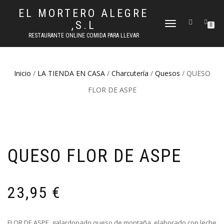
EL MORTERO ALEGRE
,S.L
CAMBIAR
0
NAVEGACIÓN
RESTAURANTE ONLINE COMIDA PARA LLEVAR
Inicio
/
LA TIENDA EN CASA
/
Charcutería
/
Quesos
/ QUESO
FLOR DE ASPE
QUESO FLOR DE ASPE
23,95
€
FLOR DE ASPE, galardonado queso de montaña, elaborado con leche