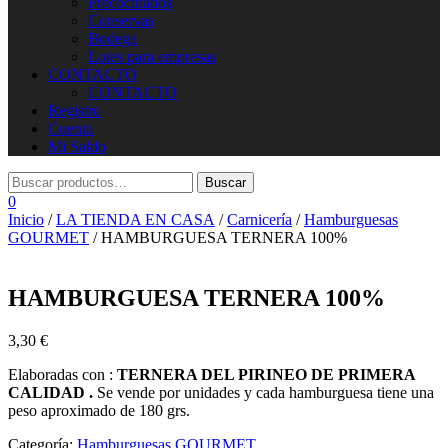
Precocinados
Conservas
Bodega
Lotes para empresas
CONTACTO
CONTACTO
Registro
Cuenta
Mi Saldo
0
Inicio
/
LA TIENDA EN CASA
/
Carnicería
/
Hamburguesas
GOURMET
/ HAMBURGUESA TERNERA 100%
HAMBURGUESA TERNERA 100%
3,30
€
Elaboradas con :
TERNERA DEL PIRINEO DE PRIMERA
CALIDAD .
Se vende por unidades y cada hamburguesa tiene una
peso aproximado de 180 grs.
Categoría:
Hamburguesas GOURMET