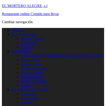
EL MORTERO ALEGRE ,s.l
Restaurante online Comida para llevar
Cambiar navegación
INICIO
EL MORTERO
Sobre Nosotros
TIENDAS
Filosofía
CATERING
SÁBADO 8 Y DOMINGO 9 DE AGOSTO DE 2026
Plato del Día
Nuestra Carta
Menús Especiales
Lunch Grupos
Hamburguesas
Paellas y Fideuás
Asados
LA TIENDA EN CASA
Carnicería
Charcutería
Pollería