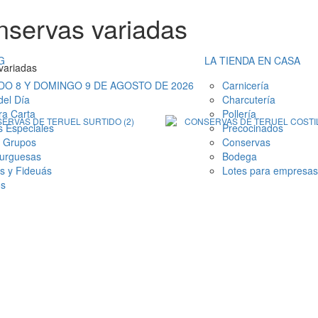
servas variadas
G
LA TIENDA EN CASA
variadas
DO 8 Y DOMINGO 9 DE AGOSTO DE 2026
Carnicería
del Día
Charcutería
ra Carta
Pollería
 Especiales
Precocinados
 Grupos
Conservas
urguesas
Bodega
as y Fideuás
Lotes para empresas
os