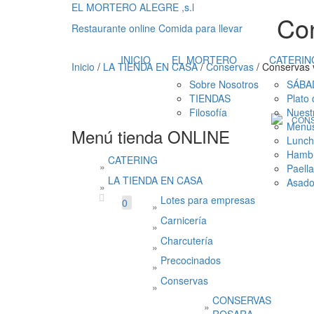
EL MORTERO ALEGRE ,s.l
Con
Restaurante online Comida para llevar
INICIO
EL MORTERO
CATERIN
Inicio
/
LA TIENDA EN CASA
/
Conservas
/ Conservas 
Sobre Nosotros
SÁBA
TIENDAS
Plato 
Filosofía
Nuest
Menús
Menú tienda ONLINE
Lunch
Hamb
CATERING
Paell
LA TIENDA EN CASA
Asad
Lotes para empresas
0
Carnicería
Charcutería
Precocinados
Conservas
CONSERVAS